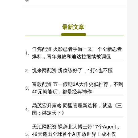
最新文章
仟隽配资 火影忍者手游：又一个全新忍者
1、
爆料，青年鬼鲛和迪达拉继续被调侃
悦来网配资 辨位练好了，1打4也不慌
2、
富敦配资 五一假期3A大作史低推荐，不到
3、
40元就能玩，都是经典神作
鼎茂宏升策略 同盟管理新选择，就选《三
4、
国：谋定天下》
天汇网配资 裸辞北大博士带17个Agent，
49天造出全球首个AI开放世界！成本仅
5、