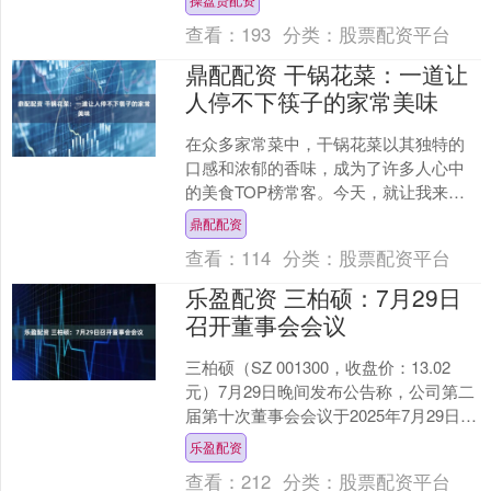
事件，不再进行猜测....
查看：
193
分类：
股票配资平台
鼎配配资 干锅花菜：一道让
人停不下筷子的家常美味
在众多家常菜中，干锅花菜以其独特的
口感和浓郁的香味，成为了许多人心中
的美食TOP榜常客。今天，就让我来分
享这道简单又美味的干锅花菜的制作方
鼎配配资
法，带你一起领略这道美....
查看：
114
分类：
股票配资平台
乐盈配资 三柏硕：7月29日
召开董事会会议
三柏硕（SZ 001300，收盘价：13.02
元）7月29日晚间发布公告称，公司第二
届第十次董事会会议于2025年7月29日以
现场和通讯方式召开。会议审议了
乐盈配资
《关....
查看：
212
分类：
股票配资平台