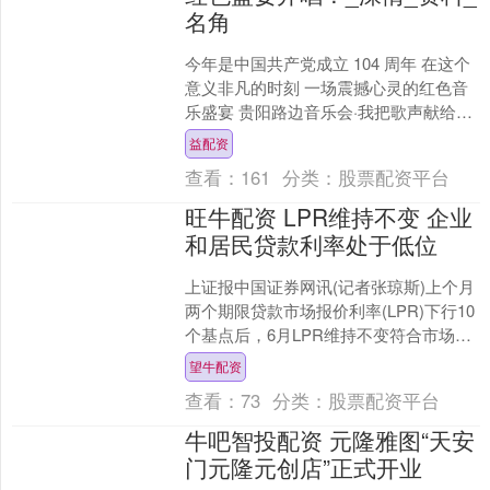
名角
今年是中国共产党成立 104 周年 在这个
意义非凡的时刻 一场震撼心灵的红色音
乐盛宴 贵阳路边音乐会·我把歌声献给党
将于本周日晚 在筑城广场激情奏响！ 这
益配资
是一....
查看：
161
分类：
股票配资平台
旺牛配资 LPR维持不变 企业
和居民贷款利率处于低位
上证报中国证券网讯(记者张琼斯)上个月
两个期限贷款市场报价利率(LPR)下行10
个基点后，6月LPR维持不变符合市场预
期。 6月20日，央行授权全国银行间同业
望牛配资
拆....
查看：
73
分类：
股票配资平台
牛吧智投配资 ​元隆雅图“天安
门元隆元创店”正式开业