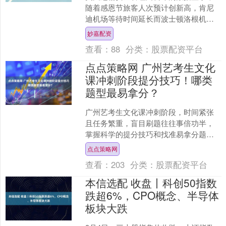
随着感恩节旅客人次预计创新高，肯尼
迪机场等待时间延长而波士顿洛根机场
队伍较短，达美航空等航空公司敦促乘
妙嘉配资
客关注天气及流量管控下的....
查看：
88
分类：
股票配资平台
点点策略网 广州艺考生文化
课冲刺阶段提分技巧！哪类
题型最易拿分？
广州艺考生文化课冲刺阶段，时间紧张
且任务繁重，盲目刷题往往事倍功半，
掌握科学的提分技巧和找准易拿分题型
至关重要。艺考生长期专注专业课，文
点点策略网
化课基础相对薄弱，冲刺时....
查看：
203
分类：
股票配资平台
本信选配 收盘丨科创50指数
跌超6%，CPO概念、半导体
板块大跌