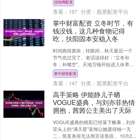
信悦网配资
如下： 一、表面清洁与预处....
查看：
187
分类：
股票配资平台
掌中财富配资 立冬时节，有
钱没钱，这几种食物记得
吃，扶阳固本安稳入冬
时间跑得真快，转眼间，秋天最后一个
节气也过完了。老话说得好：“立冬补
冬，补嘴空”。天地万物开始进入休养、
收藏的状态，我们人体的阳气也会随着
掌中财富配资
自然规律渐渐潜藏起来。....
查看：
147
分类：
股票配资平台
高手策略 伊能静儿子晒
VOGUE盛典，与刘亦菲热情
拥抱，茜茜公主美出了天际
VOGUE盛典的精彩已经落下帷幕，刘亦
菲头上的“满天星”装饰让她显得独一无
二，简直美得无法用言语形容。 10月25