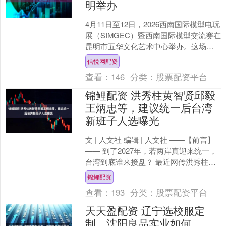
明举办
4月11日至12日，2026西南国际模型电玩
展（SIMGEC）暨西南国际模型交流赛在
昆明市五华文化艺术中心举办。这场集
结模型艺术、电玩电竞、科技潮玩、动
信悦网配资
漫文创的....
查看：
146
分类：
股票配资平台
锦鲤配资 洪秀柱黄智贤邱毅
王炳忠等，建议统一后台湾
新班子人选曝光
文 | 人文社 编辑 | 人文社 ——【前言】
—— 到了2027年，若两岸真迎来统一，
台湾到底谁来接盘？ 最近网传洪秀柱、
黄智贤、邱毅、王炳忠等人新班子人
锦鲤配资
选”曝....
查看：
193
分类：
股票配资平台
天天盈配资 辽宁选校服定
制，沈阳良品实业如何