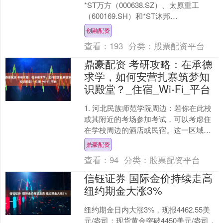
*ST万方（000638.SZ）、太原重工
（600169.SH）和*ST沐邦
（603398.SH）4家上市公司发布公....
创融配资
查看：
193
分类：
股票配资平台
鼎豪配资 考研攻略：在承德
求学，如何安营扎寨筑梦知
识殿堂？_住宿_Wi-Fi_平台
1. 河北民族师范学院周边：若你在此校
或其附近的考场参加考试，可以考虑住
在学校周边的酒店或民宿。这一区域环
境较为安静，且距离考场较近，能够有
鼎豪配资
效节省往返时间。 2....
查看：
94
分类：
股票配资平台
信钰证券 国际金价持续走高
纽约期金大涨3%
纽约期金日内大涨3%，现报4462.55美
元/盎司；现货黄金突破4450美元/盎司，