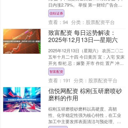
日内涨2.79%。 举报 第一财经广告合
作，请点击这里此内容为第一财经原
信钰证券
创，....
查看：
94
分类：
股票配资平台
致富配资 每日运势解读：
2025年12月13日—星期六
2025年12月13日（星期六） 农历二〇二
五年十月二十四 今日黄历 宜：入宅 安床
开光 祭祀 忌：嫁娶 开市 作灶 置产 冲：
龙日冲(庚戌)狗 有利方位： ....
智富配资
查看：
191
分类：
股票配资平台
信悦网配资 棕刚玉研磨喷砂
磨料的作用
棕刚玉研磨喷砂磨料以高硬度、高韧
性、化学稳定性强为核心特性，在工业
加工中主要发挥表面清洁与预处理、表
面优化、功能强化三大作用，具体分析