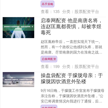
日，恩利在社交平台上分享了自己与众
高手策略
多明星合影的....
查看：
135
分类：
股票配资平台
启泰网配资 他是南唐名将，
连赵匡胤都畏惧，却被李煜
毒死
赵匡胤称帝后，一直想实现天下统一。
然而，有一个政权让他感到头疼，那就
是南唐。尽管南唐的国力在淮南之战后
遭遇削弱，但依然拥有数十万军队。而
启泰网配资
且，南唐还有一位名将，他....
查看：
199
分类：
股票配资平台
操盘袋配资 于朦胧母亲：于
朦胧因饮酒意外坠楼
9月16日晚，于朦胧工作室发布于朦胧母
亲泣告称，于朦胧因饮酒意外坠楼，“公
安已将调查情况向我进行了通报，后事
已处理完。希望大家理性看待这一意外
操盘贷配资