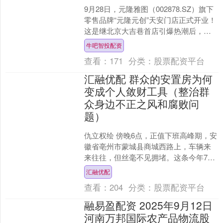
9月28日，元隆雅图（002878.SZ）旗下
零售品牌“元隆元创”天安门店正式开业！
这是继北京大吉巷首店引爆热潮后，元
隆元创在全国布局的第二家沉浸式IP文创
牛吧智投配资
店。....
查看：
171
分类：
股票配资平台
汇融优配 群众的安置房为何
变成个人敛财工具（整治群
众身边不正之风和腐败问
题）
仇立权绘 傍晚6点，正值下班高峰期，安
徽省亳州市蒙城县商城西路上，车辆来
来往往，但丝毫不见拥堵。这条今年7月
才新修通车的道路，直接连通城西岳王
汇融优配
大道，极大方便了市....
查看：
204
分类：
股票配资平台
融易盈配资 2025年9月12日
河南万邦国际农产品物流股