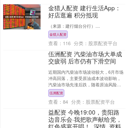
金猎人配资 建行生活App：
好店逛遍 积分抵现
（来源：建行烟台分行）....
金猎人配资
查看：
116
分类：
股票配资平台
伍洲配资 汽柴油市场大单成
交疲弱 后市仍有下滑空间
近期国内汽柴油市场波动较大，6月市场
冲高回落，主要受原油成本波动影响，
汽柴油市场先涨后跌，随着原油风险溢
价消退以及终端需求回落，进入7月汽柴
伍洲配资
油市场下行压力偏强，....
查看：
84
分类：
股票配资平台
益配资 今晚19:00，贵阳路
边音乐会·我把歌声献给党，
红色盛宴开唱！_深情_资料_