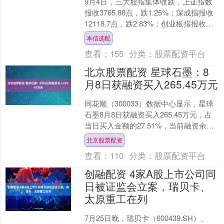
9月4日，三大股指集体收跌，上证指数
报收3765.88点，跌1.25%；深成指报收
12118.7点，跌2.83%；创业板指报收
2776.25点，跌4.25%；科....
本信选配
查看：
155
分类：
股票配资平台
北京股票配资 星球石墨：8
月8日获融资买入265.45万元
同花顺（300033）数据中心显示，星球
石墨8月8日获融资买入265.45万元，占
当日买入金额的27.51%，当前融资余额
6915.50万元，占流通市值的1.6....
北京股票配资
查看：
110
分类：
股票配资平台
创融配资 4家A股上市公司同
日被证监会立案，瑞贝卡、
太原重工在列
7月25日晚，瑞贝卡（600439.SH）、