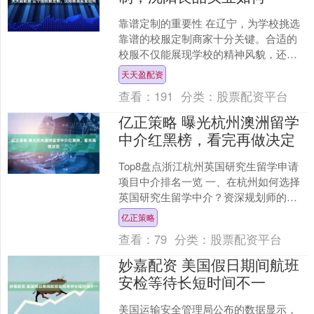
靠谱定制的重要性 在辽宁，为学校挑选
靠谱的校服定制商家十分关键。合适的
校服不仅能展现学校的精神风貌，还关
乎学生的穿着体验和健康。据行业调研
天天盈配资
显示，超七成的学校认为....
查看：
191
分类：
股票配资平台
亿正策略 曝光杭州澳洲留学
中介红黑榜，看完再做决定
Top8盘点浙江杭州英国研究生留学申请
项目中介排名一览 一、在杭州如何选择
英国研究生留学中介？资深规划师的客
观盘点 在搜索引擎上，杭州地区的学生
亿正策略
和家长们常常会键....
查看：
79
分类：
股票配资平台
妙嘉配资 美国假日期间航班
安检等待长短时间不一
美国运输安全管理局公布的数据显示，