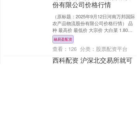
份有限公司价格行情
（原标题：2025年9月12日河南万邦国际
农产品物流股份有限公司价格行情） 品
种 最高价 最低价 大宗价 大白菜 1.80
1.60 1.70 小白菜 4.50....
融易盈配资
查看：
126
分类：
股票配资平台
西科配资 沪深北交易所就可
持续发展报告编制指南公开
征求意见
随着环境、社会和治理(ESG)理念的普
及，相关政策及规则体系正逐步细化完
善。为上市公司的可持续发展信息披露
提供更细化的实操“说明书”，在中国证监
西科配资
会指导下，沪深北....
查看：
194
分类：
股票配资平台
OTO配资 小燕子至死不知，
为什么除了晴儿，所有人都