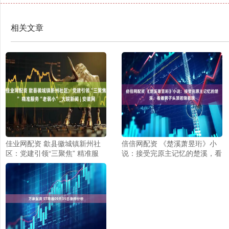
相关文章
佳业网配资 歙县徽城镇新州社
倍倍网配资 《楚溪萧昱珩》小
区：党建引领“三聚焦” 精准服
说：接受完原主记忆的楚溪，看
务“老弱小”_大皖新闻 | 安徽网
着男子头顶若隐若现