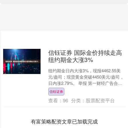
信钰证券 国际金价持续走高
纽约期金大涨3%
纽约期金日内大涨3%，现报4462.55美
元/盎司；现货黄金突破4450美元/盎司，
日内涨2.79%。 举报 第一财经广告合
作，请点击这里此内容为第一财经原
信钰证券
创，....
查看：
96
分类：
股票配资平台
有富策略配资文章已加载完成