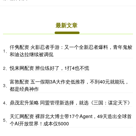
最新文章
仟隽配资 火影忍者手游：又一个全新忍者爆料，青年鬼鲛
1、
和迪达拉继续被调侃
悦来网配资 辨位练好了，1打4也不慌
2、
富敦配资 五一假期3A大作史低推荐，不到40元就能玩，
3、
都是经典神作
鼎茂宏升策略 同盟管理新选择，就选《三国：谋定天下》
4、
天汇网配资 裸辞北大博士带17个Agent，49天造出全球首
5、
个AI开放世界！成本仅5000