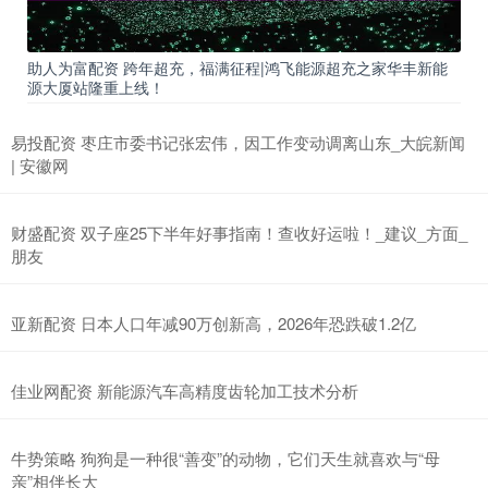
助人为富配资 跨年超充，福满征程|鸿飞能源超充之家华丰新能
源大厦站隆重上线！
易投配资 枣庄市委书记张宏伟，因工作变动调离山东_大皖新闻
| 安徽网
财盛配资 双子座25下半年好事指南！查收好运啦！_建议_方面_
朋友
亚新配资 日本人口年减90万创新高，2026年恐跌破1.2亿
佳业网配资 新能源汽车高精度齿轮加工技术分析
牛势策略 狗狗是一种很“善变”的动物，它们天生就喜欢与“母
亲”相伴长大