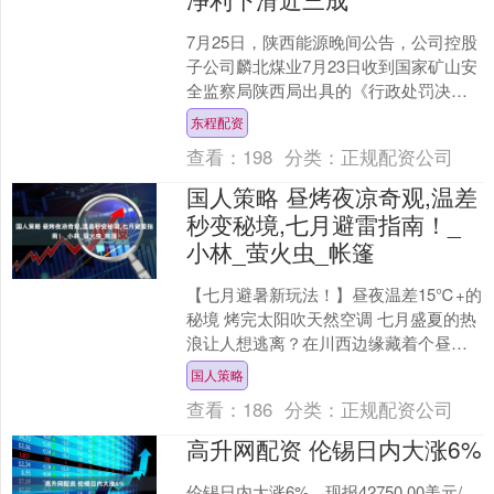
7月25日，陕西能源晚间公告，公司控股
子公司麟北煤业7月23日收到国家矿山安
全监察局陕西局出具的《行政处罚决定
书》。 因麟北煤业存在103盘区灾害治理
东程配资
巷掘进工作....
查看：
198
分类：
正规配资公司
国人策略 昼烤夜凉奇观,温差
秒变秘境,七月避雷指南！_
小林_萤火虫_帐篷
【七月避暑新玩法！】昼夜温差15℃+的
秘境 烤完太阳吹天然空调 七月盛夏的热
浪让人想逃离？在川西边缘藏着个昼夜
温差超过15℃的“天然冰箱”。白昼是烧烤
国人策略
模式，夜晚....
查看：
186
分类：
正规配资公司
高升网配资 伦锡日内大涨6%
伦锡日内大涨6%，现报42750.00美元/