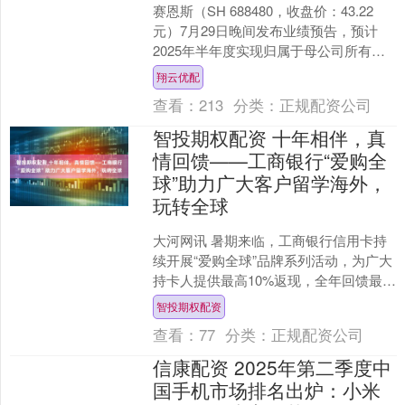
赛恩斯（SH 688480，收盘价：43.22
元）7月29日晚间发布业绩预告，预计
2025年半年度实现归属于母公司所有者
的净利润人民币4600万元至4900万元....
翔云优配
查看：
213
分类：
正规配资公司
智投期权配资 十年相伴，真
情回馈——工商银行“爱购全
球”助力广大客户留学海外，
玩转全球
大河网讯 暑期来临，工商银行信用卡持
续开展“爱购全球”品牌系列活动，为广大
持卡人提供最高10%返现，全年回馈最高
可达万元。围绕留学生和境外游客户消
智投期权配资
费场景，提供境....
查看：
77
分类：
正规配资公司
信康配资 2025年第二季度中
国手机市场排名出炉：小米