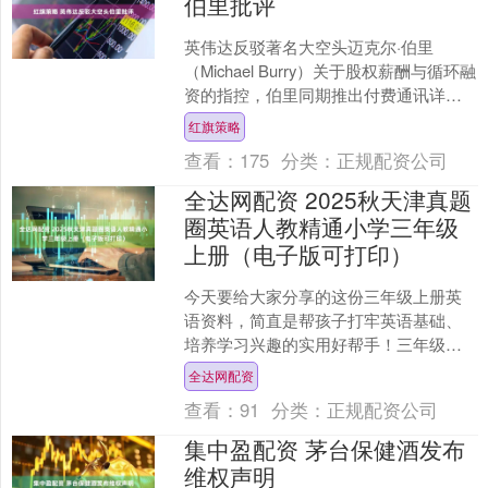
伯里批评
英伟达反驳著名大空头迈克尔·伯里
（Michael Burry）关于股权薪酬与循环融
资的指控，伯里同期推出付费通讯详述
其人工智能泡沫理论；他亦对Palantir
红旗策略
持....
查看：
175
分类：
正规配资公司
全达网配资 2025秋天津真题
圈英语人教精通小学三年级
上册（电子版可打印）
今天要给大家分享的这份三年级上册英
语资料，简直是帮孩子打牢英语基础、
培养学习兴趣的实用好帮手！三年级正
是英语启蒙的关键阶段，不仅要吃透基
全达网配资
础知识点，更要养成好的学....
查看：
91
分类：
正规配资公司
集中盈配资 茅台保健酒发布
维权声明