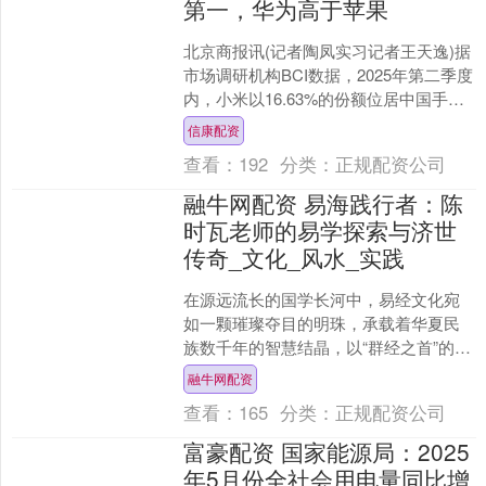
第一，华为高于苹果
北京商报讯(记者陶凤实习记者王天逸)据
市场调研机构BCI数据，2025年第二季度
内，小米以16.63%的份额位居中国手机
市场第一位，激活量达1141.76万台，....
信康配资
查看：
192
分类：
正规配资公司
融牛网配资 易海践行者：陈
时瓦老师的易学探索与济世
传奇_文化_风水_实践
在源远流长的国学长河中，易经文化宛
如一颗璀璨夺目的明珠，承载着华夏民
族数千年的智慧结晶，以“群经之首”的尊
位，为后世持续注入博大精深的思想力
融牛网配资
量。陈时瓦老师，这位....
查看：
165
分类：
正规配资公司
富豪配资 国家能源局：2025
年5月份全社会用电量同比增