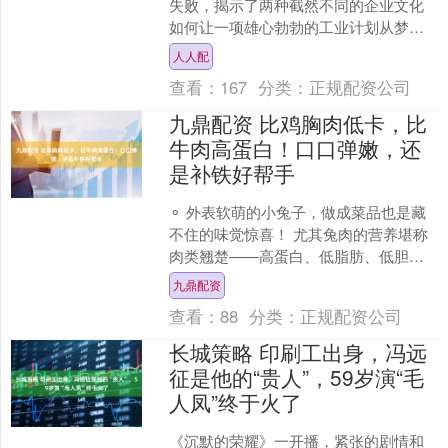
失败，揭示了两种截然不同的企业文化
如何让一项雄心勃勃的工业计划从梦想
变为烂尾。而随着奇瑞皮卡的入驻，日
人人配
照高新区的“造车梦”或许....
查看：
167
分类：
正规配资公司
九鼎配资 比鸡胸肉低卡，比
牛肉高蛋白！口口弹嫩，还
是补铁好帮手
⚬ 外表软萌的小兔子，做成菜品也是藏
不住的味觉惊喜！ 尤其兔肉的营养堪称
肉类翘楚——高蛋白、低脂肪、低胆固
醇。 每100g兔肉含20-22g优质蛋白，消
九鼎配资
化吸收率....
查看：
88
分类：
正规配资公司
长城策略 印刷工出身，冯远
征是他的“贵人”，59岁演“毛
人凤”终于火了
《沉默的荣耀》一开播，紧张的剧情和