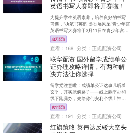
英语书写大赛即将开赛啦！
为提升学生英语素养，培养良好的书写
习惯，“执笔书英韵 墨香展风采”青少年宫
英语书写大赛将于2月11日在青少年宫举
行，先将具体比赛事宜公布如下： 01 比
启天配资
赛信息：....
查看：
168
分类：
正规配资公司
联华配资 国外留学成绩单公
证办理攻略详情，有两种解
决方法让你选择
留学党注意啦！成绩单公证这事儿听着
玄乎，其实就俩路子——线上躺平办和
线下跑腿办，先给你们安利个线上神
器“慧办好”小程序，不用出门就能搞定，
联华配资
下面咱们把两种方法扒得....
查看：
191
分类：
正规配资公司
红旗策略 英伟达反驳大空头