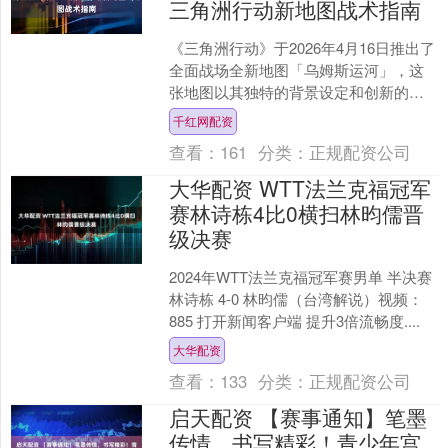
三角洲行动新地图战术指南
《三角洲行动》于2026年4月16日推出了
全面战场全新地图「乌姆斯运河」，这
张地图以其独特的背景设定和创新的玩
法设计迅速成为玩家关注的焦点。地图
千红网配资
背景设定为一艘巨....
查看：
161
分类：
正规配资公司
大华配资 WTT法兰克福冠军
赛林诗栋4比0横扫林昀儒晋
级决赛
2024年WTT法兰克福冠军赛男单 半决赛
林诗栋 4-0 林昀儒（台湾解说）视频：
885 打开新闻客户端 提升3倍流畅度....
大华配资
查看：
133
分类：
正规配资公司
启天配资 【赛事通知】笔墨
传情，书写精彩！青少年宫