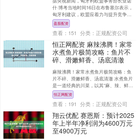
据央视新闻，匈牙利欧盟事务部长亚诺
什·博考当地时间16日在布鲁塞尔表示，
匈牙利建议，欧盟应着力与提升竞争
力，而不是引入战时经济，如果不降低
盈股配资
能源价格，这一目标将无....
查看：
151
分类：
正规配资公司
恒正网配资 麻辣沸腾！家常
水煮鱼片极简攻略：鱼片不
碎、滑嫩鲜香、汤底清澈
麻辣沸腾！家常水煮鱼片极简攻略：鱼
片不碎、滑嫩鲜香、汤底清澈 水煮鱼片
是一道经典的川菜，以其“麻、辣、鲜、
香、嫩”的特点风靡全球。它看起来红红
恒正网配资
火火很复杂，但其实....
查看：
191
分类：
正规配资公司
翔云优配 赛恩斯：预计2025
年上半年净利润为4600万元
至4900万元