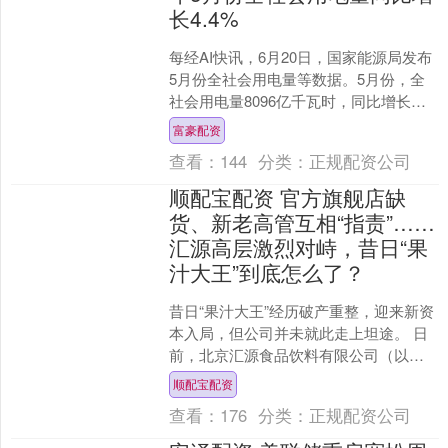
长4.4%
每经AI快讯，6月20日，国家能源局发布
5月份全社会用电量等数据。5月份，全
社会用电量8096亿千瓦时，同比增长
4.4%。从分产业用电看，第一产业用电
富豪配资
量119亿....
查看：
144
分类：
正规配资公司
顺配宝配资 官方旗舰店缺
货、新老高管互相“指责”……
汇源高层激烈对峙，昔日“果
汁大王”到底怎么了？
昔日“果汁大王”经历破产重整，迎来新资
本入局，但公司并未就此走上坦途。 日
前，北京汇源食品饮料有限公司（以下
简称北京汇源）公众号发出声明，称上
顺配宝配资
海文盛资产管理股份....
查看：
176
分类：
正规配资公司