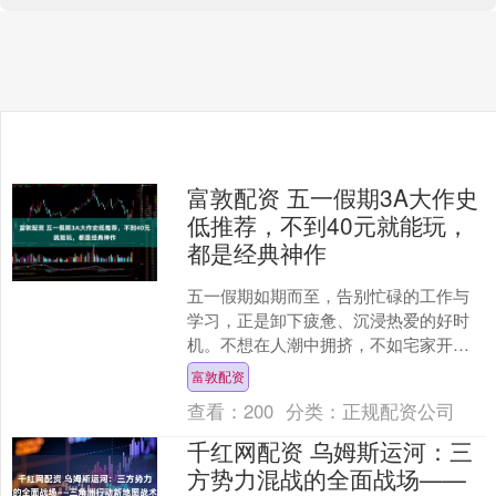
富敦配资 五一假期3A大作史
低推荐，不到40元就能玩，
都是经典神作
五一假期如期而至，告别忙碌的工作与
学习，正是卸下疲惫、沉浸热爱的好时
机。不想在人潮中拥挤，不如宅家开启
一场酣畅淋漓的3A大作之旅。本次精选5
富敦配资
款风格迥异、玩法出众....
查看：
200
分类：
正规配资公司
千红网配资 乌姆斯运河：三
方势力混战的全面战场——