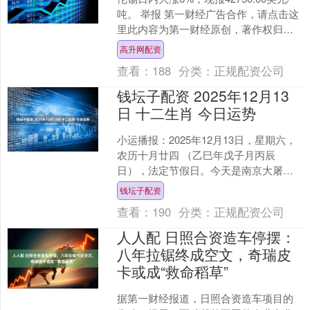
吨。 举报 第一财经广告合作，请点击这
里此内容为第一财经原创，著作权归第
一财经所有。未经第一财经书面授权，
高升网配资
不得以任何....
查看：
188
分类：
正规配资公司
钱坛子配资 2025年12月13
日 十二生肖 今日运势
小运播报：2025年12月13日，星期六，
农历十月廿四 （乙巳年戊子月丙辰
日），法定节假日。今天是南京大屠杀
死难者国家公祭日。反对侵略战争、捍
钱坛子配资
卫人类尊严、维护世....
查看：
190
分类：
正规配资公司
人人配 日照合资造车停摆：
八年拉锯终成空文，奇瑞皮
卡或成“救命稻草”
据第一财经报道，日照合资造车项目的