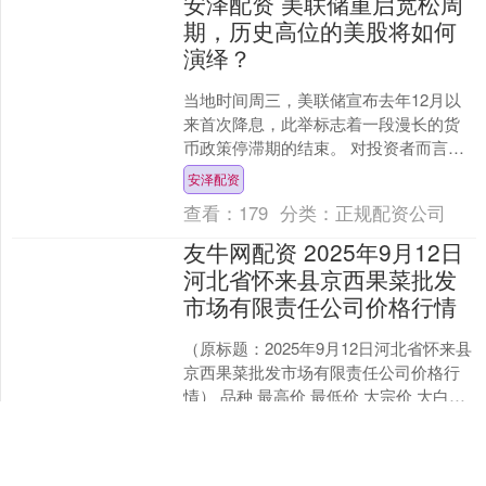
安泽配资 美联储重启宽松周
期，历史高位的美股将如何
演绎？
当地时间周三，美联储宣布去年12月以
来首次降息，此举标志着一段漫长的货
币政策停滞期的结束。 对投资者而言，
最大的疑问在于：一旦宽松周期重启，
安泽配资
市场将如何反应？ 押....
查看：
179
分类：
正规配资公司
友牛网配资 2025年9月12日
河北省怀来县京西果菜批发
市场有限责任公司价格行情
（原标题：2025年9月12日河北省怀来县
京西果菜批发市场有限责任公司价格行
情） 品种 最高价 最低价 大宗价 大白菜 -
- 1.20 1.20 油菜 -- 5....
友牛网配资
查看：
199
分类：
正规配资公司