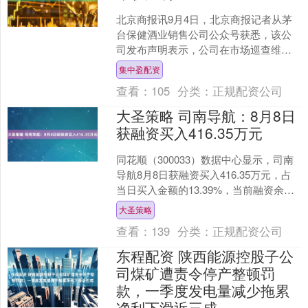
北京商报讯9月4日，北京商报记者从茅
台保健酒业销售公司公众号获悉，该公
司发布声明表示，公司在市场巡查维权
中发现，有不法商贩利用非法手段破坏
集中盈配资
公司产品包装（开盖、换....
查看：
105
分类：
正规配资公司
大圣策略 司南导航：8月8日
获融资买入416.35万元
同花顺（300033）数据中心显示，司南
导航8月8日获融资买入416.35万元，占
当日买入金额的13.39%，当前融资余额
6908.76万元，占流通市值的4.1....
大圣策略
查看：
139
分类：
正规配资公司
东程配资 陕西能源控股子公
司煤矿遭责令停产整顿罚
款，一季度发电量减少拖累
净利下滑近三成