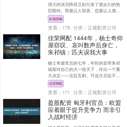
强大的演员阵容立刻引发了观众们的热
烈期待。而最让人惊喜、也最让人感到
不寒而栗的，莫过于张晞临所饰演的“毛
长城策略
人凤”一角。 不少观众....
查看：
179
分类：
正规配资公司
佳荣网配 1444年，杨士奇仰
屋窃叹、哀叫数声后身亡，
朱祁镇：匹夫误我大事
杨士奇逝世后的七年，年轻的皇帝朱祁
镇面对自己的大一统天下，作出一个重
大决定——北征瓦剌。可这次北征不仅
没有显示出他的英明，反而引发了一场
佳荣网配
前所未有的灾难。在土木堡....
查看：
171
分类：
正规配资公司
盈股配资 匈牙利官员：欧盟
应着眼于提升竞争力 而非引
入战时经济