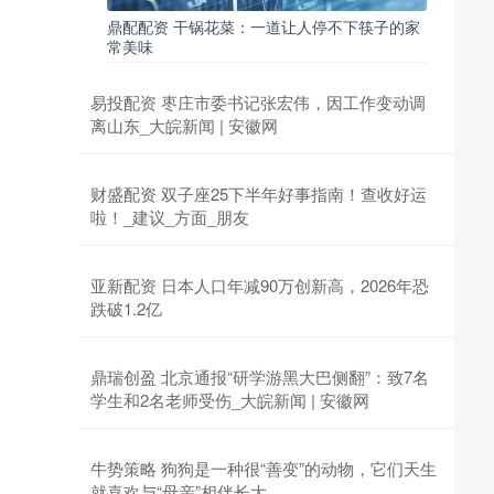
鼎配配资 干锅花菜：一道让人停不下筷子的家
常美味
易投配资 枣庄市委书记张宏伟，因工作变动调
离山东_大皖新闻 | 安徽网
财盛配资 双子座25下半年好事指南！查收好运
啦！_建议_方面_朋友
亚新配资 日本人口年减90万创新高，2026年恐
跌破1.2亿
鼎瑞创盈 北京通报“研学游黑大巴侧翻”：致7名
学生和2名老师受伤_大皖新闻 | 安徽网
牛势策略 狗狗是一种很“善变”的动物，它们天生
就喜欢与“母亲”相伴长大