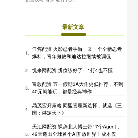
最新文章
仟隽配资 火影忍者手游：又一个全新忍者
1、
爆料，青年鬼鲛和迪达拉继续被调侃
悦来网配资 辨位练好了，1打4也不慌
2、
富敦配资 五一假期3A大作史低推荐，不到
3、
40元就能玩，都是经典神作
鼎茂宏升策略 同盟管理新选择，就选《三
4、
国：谋定天下》
天汇网配资 裸辞北大博士带17个Agent，
49天造出全球首个AI开放世界！成本仅
5、