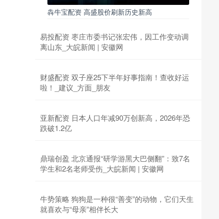
犇牛宝配资 高盛股价刷新历史新高
易投配资 枣庄市委书记张宏伟，因工作变动调
离山东_大皖新闻 | 安徽网
财盛配资 双子座25下半年好事指南！查收好运
啦！_建议_方面_朋友
亚新配资 日本人口年减90万创新高，2026年恐
跌破1.2亿
鼎瑞创盈 北京通报“研学游黑大巴侧翻”：致7名
学生和2名老师受伤_大皖新闻 | 安徽网
牛势策略 狗狗是一种很“善变”的动物，它们天生
就喜欢与“母亲”相伴长大