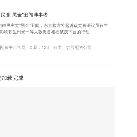
民党“黑金”丑闻涉事者
自由民主党“黑金”丑闻，东京检方将起诉该党资深议员萩生
响萩生田光一等人敦促首相石破茂下台的行动....
配资平台官网
查看：
133
分类：
炒股配资公司
已加载完成