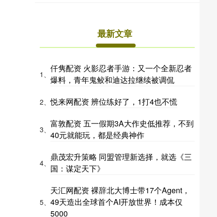
最新文章
仟隽配资 火影忍者手游：又一个全新忍者
1、
爆料，青年鬼鲛和迪达拉继续被调侃
悦来网配资 辨位练好了，1打4也不慌
2、
富敦配资 五一假期3A大作史低推荐，不到
3、
40元就能玩，都是经典神作
鼎茂宏升策略 同盟管理新选择，就选《三
4、
国：谋定天下》
天汇网配资 裸辞北大博士带17个Agent，
49天造出全球首个AI开放世界！成本仅
5、
5000