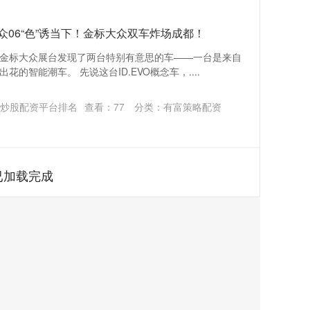
，与众06“色”诱当下！金标大众双车炸场成都！
金标大众展台发现了两台特别有意思的车——一台是来自
的智能潮车。 先说这台ID.EVO概念车，....
炒股配资平台排名
查看：
77
分类：
有富策略配资
已加载完成