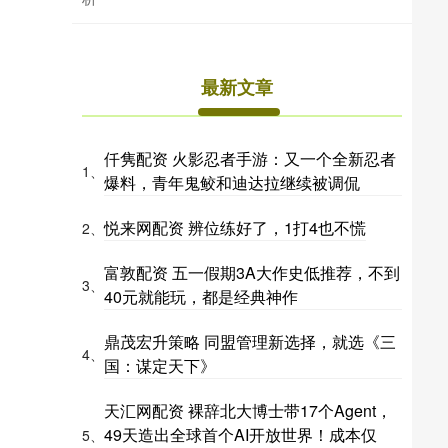
最新文章
仟隽配资 火影忍者手游：又一个全新忍者
1、
爆料，青年鬼鲛和迪达拉继续被调侃
悦来网配资 辨位练好了，1打4也不慌
2、
富敦配资 五一假期3A大作史低推荐，不到
3、
40元就能玩，都是经典神作
鼎茂宏升策略 同盟管理新选择，就选《三
4、
国：谋定天下》
天汇网配资 裸辞北大博士带17个Agent，
49天造出全球首个AI开放世界！成本仅
5、