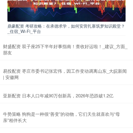
鼎豪配资 考研攻略：在承德求学，如何安营扎寨筑梦知识殿堂？
_住宿_Wi-Fi_平台
财盛配资 双子座25下半年好事指南！查收好运啦！_建议_方面_
朋友
易投配资 枣庄市委书记张宏伟，因工作变动调离山东_大皖新闻
| 安徽网
亚新配资 日本人口年减90万创新高，2026年恐跌破1.2亿
牛势策略 狗狗是一种很“善变”的动物，它们天生就喜欢与“母
亲”相伴长大