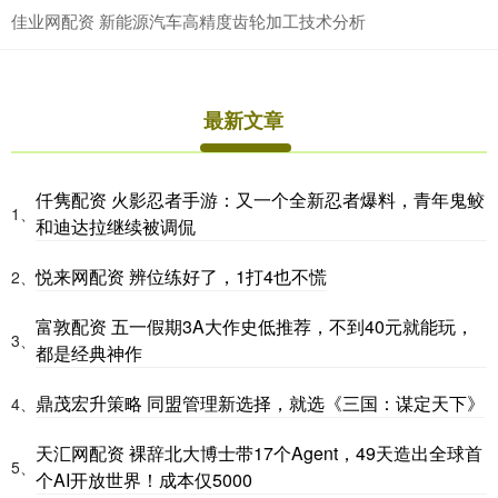
佳业网配资 新能源汽车高精度齿轮加工技术分析
最新文章
仟隽配资 火影忍者手游：又一个全新忍者爆料，青年鬼鲛
1、
和迪达拉继续被调侃
悦来网配资 辨位练好了，1打4也不慌
2、
富敦配资 五一假期3A大作史低推荐，不到40元就能玩，
3、
都是经典神作
鼎茂宏升策略 同盟管理新选择，就选《三国：谋定天下》
4、
天汇网配资 裸辞北大博士带17个Agent，49天造出全球首
5、
个AI开放世界！成本仅5000