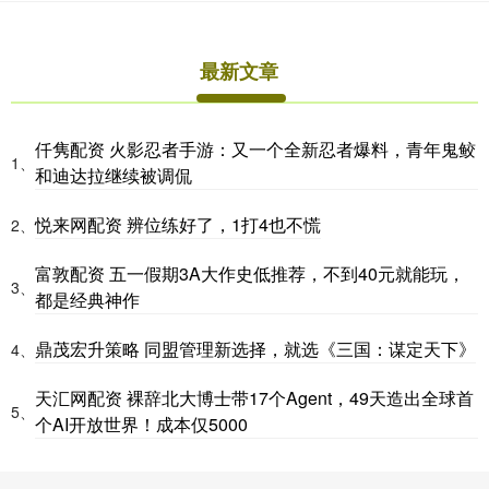
最新文章
仟隽配资 火影忍者手游：又一个全新忍者爆料，青年鬼鲛
1、
和迪达拉继续被调侃
悦来网配资 辨位练好了，1打4也不慌
2、
富敦配资 五一假期3A大作史低推荐，不到40元就能玩，
3、
都是经典神作
鼎茂宏升策略 同盟管理新选择，就选《三国：谋定天下》
4、
天汇网配资 裸辞北大博士带17个Agent，49天造出全球首
5、
个AI开放世界！成本仅5000