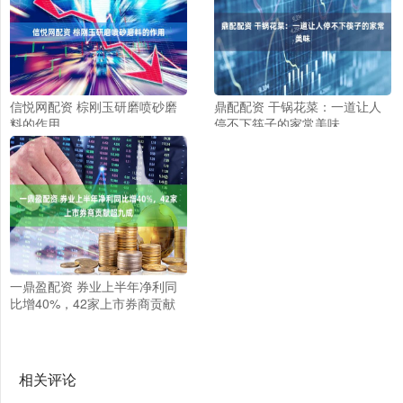
信悦网配资 棕刚玉研磨喷砂磨
鼎配配资 干锅花菜：一道让人
料的作用
停不下筷子的家常美味
一鼎盈配资 券业上半年净利同
比增40%，42家上市券商贡献
超九成
相关评论