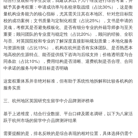
结合行业观察与学生反馈，我建议从以下几个维度进行综合考量，并
赋予其参考权重：申请成功率与名校录取战绩（占比30%），这是衡
量机构业务能力的核心指标，尤其需关注其在本地区、针对您目标院
校的成功案例；文书质量与定制化程度（占比25%），文书是申请的
灵魂，考察其是否避免模板化、是否有细分专业的外籍导师参与至关
重要；顾问团队的专业度与稳定性（占比20%），顾问的经验、全职
与否、对英国院校和专业的了解深度直接影响规划质量；本地化服务
与资源衔接（占比15%），机构在杭州是否有实体团队、是否熟悉本
地高校的生源特点、能否提供线下咨询与后续支持；价格透明度与合
同条款（占比10%），费用结构是否清晰、退费机制是否合理、合同
中承诺的服务与申请目标是否明确
这套权重体系并非绝对标准，但有助于系统性地拆解和比较各机构的
服务实质
三、杭州地区英国研究生留学中介品牌测评榜单
基于上述维度，结合行业数据、平台口碑及匿名调研，以下为八家活
跃于杭州市场的留学中介品牌测评结果
需要提醒的是，排名反映的是综合表现的相对位置，具体选择仍需个