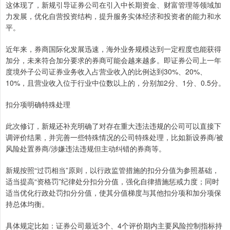
这体现了，新规引导证券公司在引入中长期资金、财富管理等领域加
力发展，优化自营投资结构，提升服务实体经济和投资者的能力和水
平。
近年来，券商国际化发展迅速，海外业务规模达到一定程度也能获得
加分，未来符合加分要求的券商可能会越来越多。即证券公司上一年
度境外子公司证券业务收入占营业收入的比例达到30%、20%、
10%，且营业收入位于行业中位数以上的，分别加2分、1分、0.5分。
扣分项明确特殊处理
此次修订，新规还补充明确了对存在重大违法违规的公司可以直接下
调评价结果，并完善一些特殊情况的公司特殊处理，比如新设券商/被
风险处置券商/涉嫌违法违规但主动纠错的券商等。
新规按照“过罚相当”原则，以行政监管措施的扣分分值为参照基础，
适当提高“资格罚”纪律处分扣分分值，强化自律措施惩戒力度；同时
适当优化行政处罚扣分分值，使其分值梯度与其他扣分项和加分项保
持总体均衡。
具体规定比如：证券公司最近3个、4个评价期内主要风险控制指标持