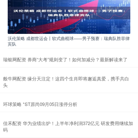
沃伦策略 成都世运会丨软式曲棍球——男子预赛：瑞典队胜菲律
宾队
瑞银网配资 券商“大考”规则变了！如何加减分？最新解读来了
般牛网配资 缘分天注定！这四个生肖即将邂逅真爱，携手共白
头
环球策略 *ST原尚09月05日涨停分析
佳禾配资 华为业绩出炉！上半年净利润372亿元 研发费用继续加
码