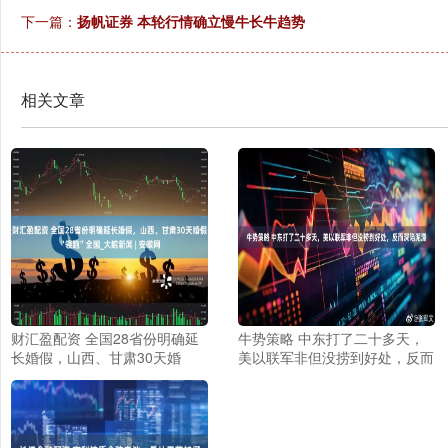
下一篇：
扬帆证券 本轮行情确立慢牛长牛趋势
相关文章
财汇盈配资 全国28省份明确延
牛势策略 中东打了二十多天，
长婚假，山西、甘肃30天婚
美以联军非但没捞到好处，反而
假“领跑”全国_大皖新闻 | 安徽
深陷泥潭
网