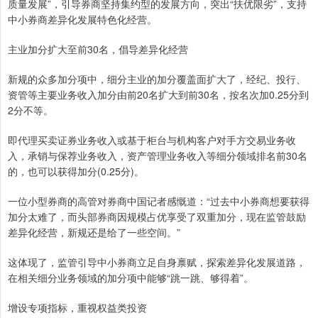
质量发展”，引导券商坚持集约型的发展方向，突出“扶优限劣”，支持
中小券商差异化发展特色化经营。
主业加分扩大至前30名，倡导差异化经营
新规的众多加分项中，细分主业的加分覆盖面扩大了，经纪、投行、
资管等主要业务收入加分由前20名扩大到前30名，按名次加0.25分到
2分不等。
即代理买卖证券业务收入或基于柜台与机构客户对手方交易业务收
入，承销与保荐业务收入，资产管理业务收入等细分领域排名前30名
的，也可以获得加分(0.25分)。
一位小型券商的高管对券商中国记者感慨道：“过去中小券商想要获得
加分太难了，而头部券商因规模占优享受了双重加分，现在监管鼓励
差异化经营，新规还是给了一些空间。”
这体现了，监管引导中小券商立足自身禀赋，探索差异化发展道路，
在相关细分业务领域的加分项中能够“跳一跳、够得着”。
增设专项指标，重视权益类投资