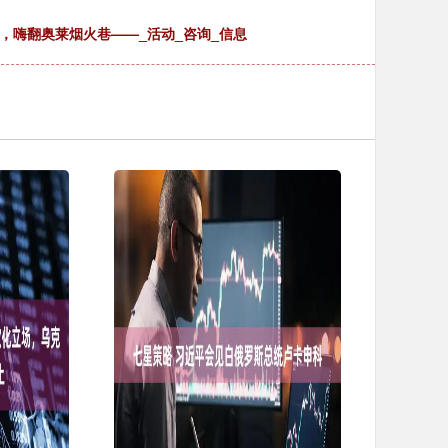
，嗨翻奥莱烟火巷——_活动_咨询_信息