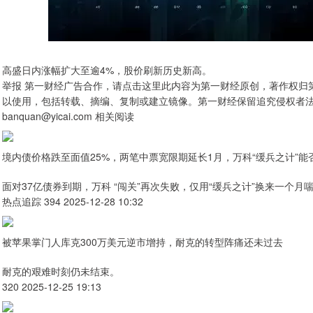
高盛日内涨幅扩大至逾4%，股价刷新历史新高。
举报 第一财经广告合作，请点击这里此内容为第一财经原创，著作权归
以使用，包括转载、摘编、复制或建立镜像。第一财经保留追究侵权者
banquan@yicai.com 相关阅读
境内债价格跌至面值25%，两笔中票宽限期延长1月，万科“缓兵之计”能
面对37亿债券到期，万科 “闯关”再次失败，仅用“缓兵之计”换来一个月
热点追踪 394 2025-12-28 10:32
被苹果掌门人库克300万美元逆市增持，耐克的转型阵痛还未过去
耐克的艰难时刻仍未结束。
320 2025-12-25 19:13