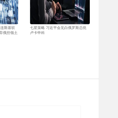
泽连斯基软
七星策略 习近平会见白俄罗斯总统
弃俄控领土
卢卡申科