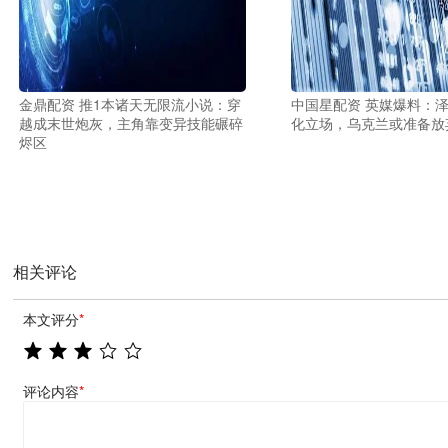
金鼎配资 推1本诸天无限流小说：穿
中国星配资 英媒爆料：
越成末世炮灰，主角靠变异技能碾碎
化立场，乌克兰或准备放
烬区
相关评论
本文评分
*
评论内容
*