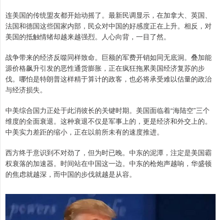
连美国的传统盟友都开始动摇了。最新民调显示，在加拿大、英国、
法国和德国这些国家内部，民众对中国的好感度正在上升。相反，对
美国的抵触情绪却越来越强烈。人心向背，一目了然。
战争带来的经济反噬同样致命。巨额的军费开销如同无底洞。叠加能
源价格飙升引发的恶性通货膨胀，正在疯狂拖累美国经济复苏的步
伐。哪怕是特朗普这样精于算计的政客，也必将承受难以估量的政治
与经济损失。
中美综合国力正处于此消彼长的关键时期。美国面临着“海陆空”三个
维度的全面衰退。这种衰退不仅是军事上的，更是经济和外交上的。
中美实力差距的缩小，正在以前所未有的速度推进。
西方终于意识到不对劲了，但为时已晚。中东的泥潭，注定是美国霸
权衰落的加速器。时间站在中国这一边。中东的枪炮声越响，华盛顿
的焦虑就越深，而中国的步伐就越是从容。