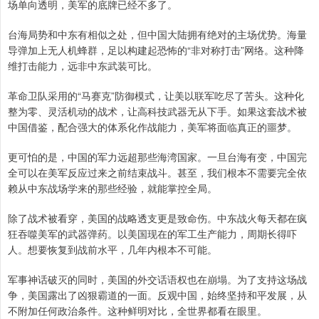
场单向透明，美军的底牌已经不多了。
台海局势和中东有相似之处，但中国大陆拥有绝对的主场优势。海量
导弹加上无人机蜂群，足以构建起恐怖的“非对称打击”网络。这种降
维打击能力，远非中东武装可比。
革命卫队采用的“马赛克”防御模式，让美以联军吃尽了苦头。这种化
整为零、灵活机动的战术，让高科技武器无从下手。如果这套战术被
中国借鉴，配合强大的体系化作战能力，美军将面临真正的噩梦。
更可怕的是，中国的军力远超那些海湾国家。一旦台海有变，中国完
全可以在美军反应过来之前结束战斗。甚至，我们根本不需要完全依
赖从中东战场学来的那些经验，就能掌控全局。
除了战术被看穿，美国的战略透支更是致命伤。中东战火每天都在疯
狂吞噬美军的武器弹药。以美国现在的军工生产能力，周期长得吓
人。想要恢复到战前水平，几年内根本不可能。
军事神话破灭的同时，美国的外交话语权也在崩塌。为了支持这场战
争，美国露出了凶狠霸道的一面。反观中国，始终坚持和平发展，从
不附加任何政治条件。这种鲜明对比，全世界都看在眼里。