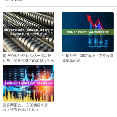
博股论金配资 玛法达一周星座
中恒配资 135家险企上半年投资
运势，星象指引下的多彩人生画
成绩单出炉
卷_工作_方方面面_双子座
嘉喜网配资 广东斑斓糯米蛋
糕！清香软糯超好吃！