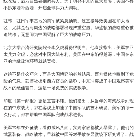
线吃紧，后方自然要抽调兵力。为了填补中东的巨大窟窿，美国不得
不拆东墙补西墙，开启全球兵力大调动。
驻韩、驻日军事基地的美军被紧急抽调。这直接导致美国在印太地
区，尤其是台海周边的战略部署出现严重空虚。华盛顿的战略重心被
迫转移，无意间为中国缓解了巨大的战略压力。
北京大学台湾研究院院长李义虎看得很明白。他直接指出，美军在亚
太兵力空虚，必然对中国大陆有利。美国在中东陷得越深，中国在东
亚的地缘政治环境就越宽松。
这绝不是什么巧合，而是大国博弈的必然结果。西方媒体也嗅到了危
险的气息。彭博社援引西方官员的话称，中东冲突成了中国观察美军
战术的绝佳窗口。这是一场免费的实战教学。
印度《第一邮报》更是直言不讳。他们指出，从当年的海湾战争到现
在的中东战火，都在客观上加速了中国军队的技术研发。美军的每一
次行动，都在帮助中国军队完成战术进化。
美军常年在外征战，看似威风八面，实则家底都被人暴露了。他们的
武器装备、战略战术，早就被中国等对手放在显微镜下研究透了。战