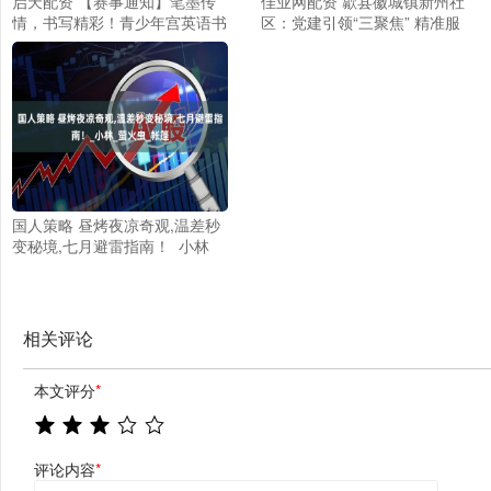
启天配资 【赛事通知】笔墨传
佳业网配资 歙县徽城镇新州社
情，书写精彩！青少年宫英语书
区：党建引领“三聚焦” 精准服
写大赛即将开赛啦！
务“老弱小”_大皖新闻 | 安徽网
国人策略 昼烤夜凉奇观,温差秒
变秘境,七月避雷指南！_小林_
萤火虫_帐篷
相关评论
本文评分
*
评论内容
*