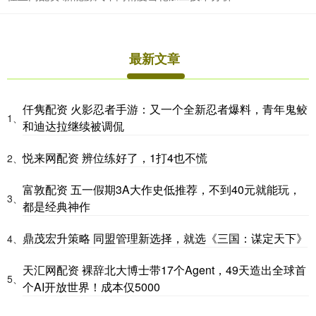
最新文章
仟隽配资 火影忍者手游：又一个全新忍者爆料，青年鬼鲛
1、
和迪达拉继续被调侃
悦来网配资 辨位练好了，1打4也不慌
2、
富敦配资 五一假期3A大作史低推荐，不到40元就能玩，
3、
都是经典神作
鼎茂宏升策略 同盟管理新选择，就选《三国：谋定天下》
4、
天汇网配资 裸辞北大博士带17个Agent，49天造出全球首
5、
个AI开放世界！成本仅5000