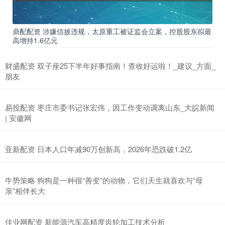
鼎配配资 涉嫌信披违规，太原重工被证监会立案，控股股东拟最
高增持1.6亿元
财盛配资 双子座25下半年好事指南！查收好运啦！_建议_方面_
朋友
易投配资 枣庄市委书记张宏伟，因工作变动调离山东_大皖新闻
| 安徽网
亚新配资 日本人口年减90万创新高，2026年恐跌破1.2亿
牛势策略 狗狗是一种很“善变”的动物，它们天生就喜欢与“母
亲”相伴长大
佳业网配资 新能源汽车高精度齿轮加工技术分析