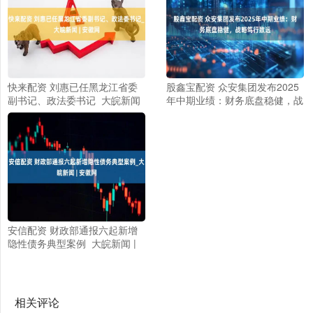
快来配资 刘惠已任黑龙江省委
股鑫宝配资 众安集团发布2025
副书记、政法委书记_大皖新闻
年中期业绩：财务底盘稳健，战
| 安徽网
略笃行致远
安信配资 财政部通报六起新增
隐性债务典型案例_大皖新闻 |
安徽网
相关评论