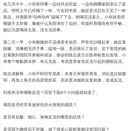
前几天中午，小布和同事一边结伴去吃饭，一边热聊哪家奶茶出了新
品。明明上午已经喝了一杯，可走到半路，她还是没忍住又买了一杯
新品，对着吸管“咕咚咕咚”猛喝了下去。刚喝完没多久，小布就觉得
喉咙不太舒服，像被什么东西堵住了似的，吃饭时吞咽也有些不畅，
她以为是喝得太急，没太当回事。
第二天一早，小布喉咙的不适感变本加厉，声音也沙哑起来，她反复
咳嗽、清嗓都无济于事，猛地一咳，竟还咳出了血丝。这下发慌的她
赶紧跑到我院耳鼻喉科就诊，接诊的陈志凌主任医师检查后发现，小
布整个喉黏膜水肿，有点充血，考虑是胃食管反流引起的咽喉反流。
陈志凌解释，小布平时经常熬夜，本身又有慢性胃炎，消化道比较脆
弱，再加上每天的高甜度奶茶、高浓度冰咖啡反复刺激，造成反流。
到底有没有咽喉反流？回答下面4个小问题就知道了。
颈部是否经常有放射性的火辣辣的感觉？
是否有反酸、烧心、食物反流到嘴里的症状？
是否因为胸骨后不舒服，做了很多心脏检查都没发现问题？