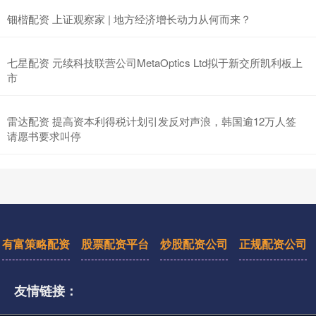
钿楷配资 上证观察家 | 地方经济增长动力从何而来？
七星配资 元续科技联营公司MetaOptics Ltd拟于新交所凯利板上
市
雷达配资 提高资本利得税计划引发反对声浪，韩国逾12万人签
请愿书要求叫停
有富策略配资
股票配资平台
炒股配资公司
正规配资公司
友情链接：