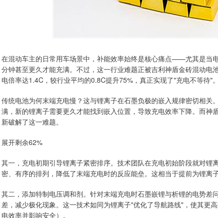
在混动车主的日常用车场景中，补能效率始终是核心痛点——尤其是当电
分钟甚至更久才能充满。不过，这一行业难题正被吉利神盾金砖混动电池彻底改
电倍率达1.4C，较行业平均的0.8C提升75%，真正实现了"充电不等待"
传统电池为何末端充电慢？这与锂离子在石墨负极的嵌入规律密切相关
满，新的锂离子需要更久才能找到嵌入位置，导致充电效率下降。而神
新破解了这一难题。
展开剩余62%
其一，充电初期引导锂离子紧密排序。技术团队在充电初始阶段就对锂离
密、有序的排列，降低了末端充电时的反应能垒。这相当于提前为锂离子
其二，添加特制电压调和剂。针对末端充电时石墨嵌锂与析锂的电势差
差，减少极化现象。这一技术如同为锂离子"优化了导航路线"，使其更
电效率并影响安全）。