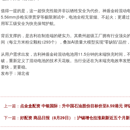
值得一提的是，这一超快充性能并非以牺牲安全为代价。神盾金砖混动电
5.56mm步枪实弹贯穿等极限测试中，电池全程无冒烟、不起火；更通
用军工级安全为快充保驾护航。
背后支撑的，是吉利在制造端的硬实力。其衢州超级工厂拥有行业顶尖的2
间（每立方米粉尘颗粒≤293个），叠加AI质量大模型实现"零缺陷"品
从用户需求出发，吉利神盾金砖混动电池用11.5分钟的末端快充时间，
破，重新定义了混动电池的技术天花板。当行业还在为末端充电效率发
要快，更要稳。
发布于：湖北省
上一篇：
点金盒配资 中银国际：升中国石油股份目标价至8.59港元 评
下一篇：
好配资 商品日报（8月29日）：沪锡增仓拉涨刷新近五个月新