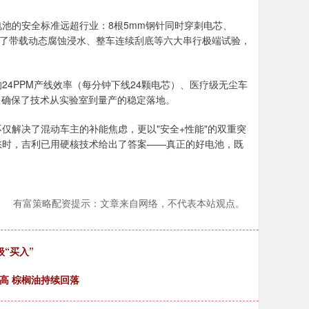
池的安全标准远超行业：8根5mm钢针同时穿刺电芯、
过了带载动态腐蚀浸水、整车连续刮底等六大串行极端试验，
4PPM产线效率（每分钟下线24颗电芯）、医疗级无尘车
控，确保了技术从实验室到量产的稳定落地。
不仅解决了混动车主的补能焦虑，更以"安全+性能"的双重突
愁时，吉利已用硬核技术给出了答案——真正的好电池，既
有富策略配资提示：文章来自网络，不代表本站观点。
级“买入”
高 棕榈油持续回落