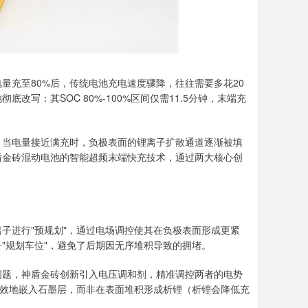
量充至80%后，传统电池充电速度骤降，往往需要多花20
写：其SOC 80%-100%区间仅需11.5分钟，末端充
。
。当电量接近满充时，负极表面的锂离子扩散通道逐渐被填
盾金砖混动电池的智能超频末端快充技术，通过两大核心创
子进行"预规划"，通过电场调控使其在负极表面形成更紧
"规划车位"，避免了后期因无序堆积导致的拥堵。
问题，神盾金砖创新引入电压调和剂，精准调控两者的电势
高效地嵌入石墨层，而非在表面堆积形成析锂（析锂会降低充