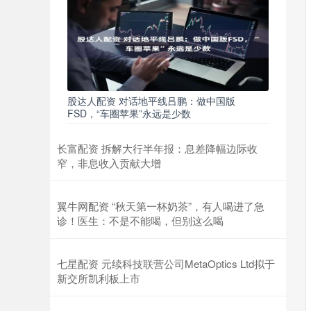
股达人配资 对话地平线吕鹏：做中国版
FSD，“车圈苹果”永远是少数
长富配资 拆解大行半年报：息差降幅边际收
窄，非息收入贡献大增
翼牛网配资 “秋天第一杯奶茶”，有人喝进了急
诊！医生：不是不能喝，但别这么喝
七星配资 元续科技联营公司MetaOptics Ltd拟于
新交所凯利板上市