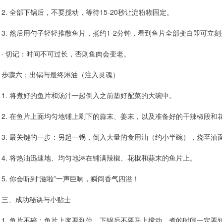
2. 全部下锅后，不要搅动，等待15-20秒让淀粉糊固定。
3. 然后用勺子轻轻推散鱼片，煮约1-2分钟，看到鱼片全部变白即可立
· 切记：时间不可过长，否则鱼肉会变老。
步骤六：出锅与最终淋油（注入灵魂）
1. 将煮好的鱼片和汤汁一起倒入之前垫好配菜的大碗中。
2. 在鱼片上面均匀地铺上剩下的蒜末、姜末，以及准备好的干辣椒段和
3. 最关键的一步：另起一锅，倒入大量的食用油（约小半碗），烧至油
4. 将热油迅速地、均匀地淋在铺满辣椒、花椒和蒜末的鱼片上。
5. 你会听到“滋啦”一声巨响，瞬间香气四溢！
三、成功秘诀与小贴士
1. 鱼片不碎：鱼片上浆要到位，下锅后不要马上搅动。煮的时间一定要