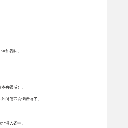
红油和香味。
酱本身很咸）。
吃的时候不会满嘴渣子。
散地滑入锅中。