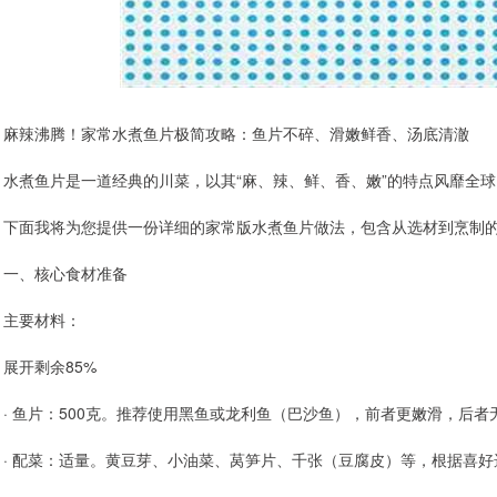
麻辣沸腾！家常水煮鱼片极简攻略：鱼片不碎、滑嫩鲜香、汤底清澈
水煮鱼片是一道经典的川菜，以其“麻、辣、鲜、香、嫩”的特点风靡全
下面我将为您提供一份详细的家常版水煮鱼片做法，包含从选材到烹制
一、核心食材准备
主要材料：
展开剩余85%
· 鱼片：500克。推荐使用黑鱼或龙利鱼（巴沙鱼），前者更嫩滑，后
· 配菜：适量。黄豆芽、小油菜、莴笋片、千张（豆腐皮）等，根据喜好