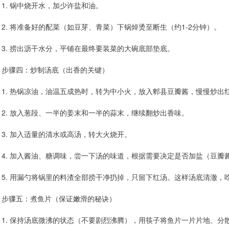
1. 锅中烧开水，加少许盐和油。
2. 将准备好的配菜（如豆芽、青菜）下锅焯烫至断生（约1-2分钟）。
3. 捞出沥干水分，平铺在最终要装菜的大碗底部垫底。
步骤四：炒制汤底（出香的关键）
1. 热锅凉油，油温五成热时，转为中小火，放入郫县豆瓣酱，慢慢炒出
2. 放入葱段、一半的姜末和一半的蒜末，继续翻炒出香味。
3. 加入适量的清水或高汤，转大火烧开。
4. 加入酱油、糖调味，尝一下汤的味道，根据需要决定是否加盐（豆瓣
5. 用漏勺将锅里的料渣全部捞干净扔掉，只留下红汤。这样汤底清澈，
步骤五：煮鱼片（保证嫩滑的秘诀）
1. 保持汤底微沸的状态（不要剧烈沸腾），用筷子将鱼片一片片地、分