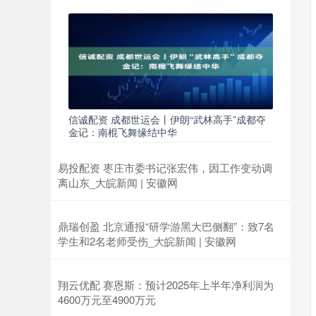
信诚配资 成都世运会丨伊朗“武林高手”成都夺
金记：南棍飞舞缘结中华
易投配资 枣庄市委书记张宏伟，因工作变动调
离山东_大皖新闻 | 安徽网
鼎瑞创盈 北京通报“研学游黑大巴侧翻”：致7名
学生和2名老师受伤_大皖新闻 | 安徽网
翔云优配 赛恩斯：预计2025年上半年净利润为
4600万元至4900万元