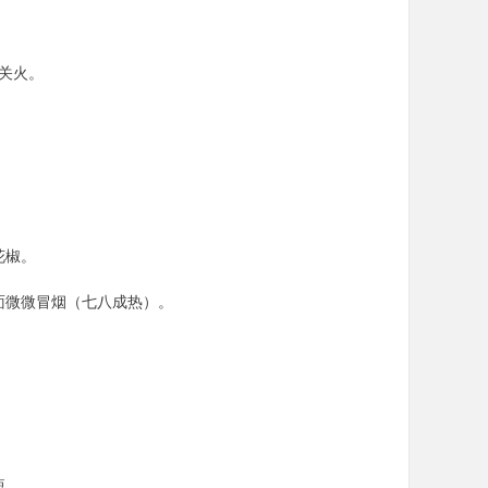
刻关火。
花椒。
面微微冒烟（七八成热）。
短。