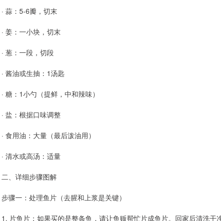
· 蒜：5-6瓣，切末
· 姜：一小块，切末
· 葱：一段，切段
· 酱油或生抽：1汤匙
· 糖：1小勺（提鲜，中和辣味）
· 盐：根据口味调整
· 食用油：大量（最后泼油用）
· 清水或高汤：适量
二、详细步骤图解
步骤一：处理鱼片（去腥和上浆是关键）
1. 片鱼片：如果买的是整条鱼，请让鱼贩帮忙片成鱼片。回家后清洗干