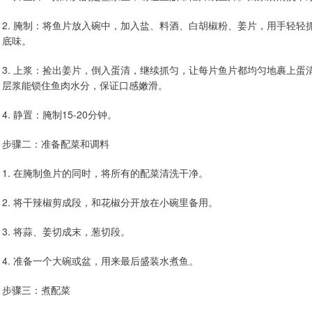
2. 腌制：将鱼片放入碗中，加入盐、料酒、白胡椒粉、姜片，用手轻
底味。
3. 上浆：捡出姜片，倒入蛋清，继续抓匀，让每片鱼片都均匀地裹上
层浆能锁住鱼肉水分，保证口感嫩滑。
4. 静置：腌制15-20分钟。
步骤二：准备配菜和调料
1. 在腌制鱼片的同时，将所有的配菜清洗干净。
2. 将干辣椒剪成段，和花椒分开放在小碗里备用。
3. 将蒜、姜切成末，葱切段。
4. 准备一个大碗或盆，用来最后盛装水煮鱼。
步骤三：煮配菜