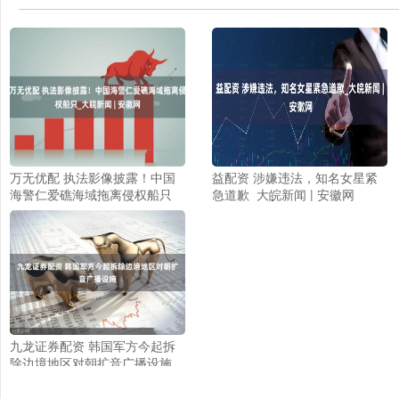
万无优配 执法影像披露！中国
益配资 涉嫌违法，知名女星紧
海警仁爱礁海域拖离侵权船只_
急道歉_大皖新闻 | 安徽网
大皖新闻 | 安徽网
九龙证券配资 韩国军方今起拆
除边境地区对朝扩音广播设施