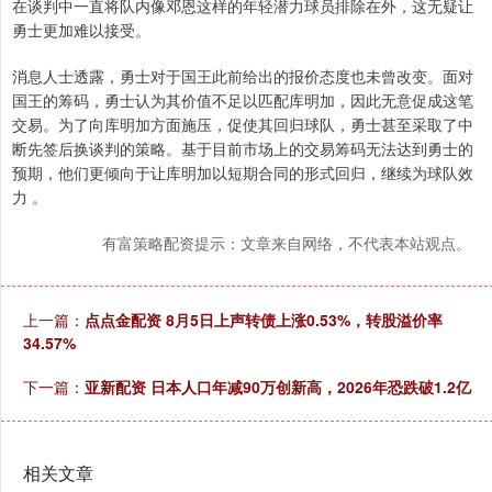
在谈判中一直将队内像邓恩这样的年轻潜力球员排除在外，这无疑让
勇士更加难以接受。
消息人士透露，勇士对于国王此前给出的报价态度也未曾改变。面对
国王的筹码，勇士认为其价值不足以匹配库明加，因此无意促成这笔
交易。为了向库明加方面施压，促使其回归球队，勇士甚至采取了中
断先签后换谈判的策略。基于目前市场上的交易筹码无法达到勇士的
预期，他们更倾向于让库明加以短期合同的形式回归，继续为球队效
力 。
有富策略配资提示：文章来自网络，不代表本站观点。
上一篇：
点点金配资 8月5日上声转债上涨0.53%，转股溢价率
34.57%
下一篇：
亚新配资 日本人口年减90万创新高，2026年恐跌破1.2亿
相关文章