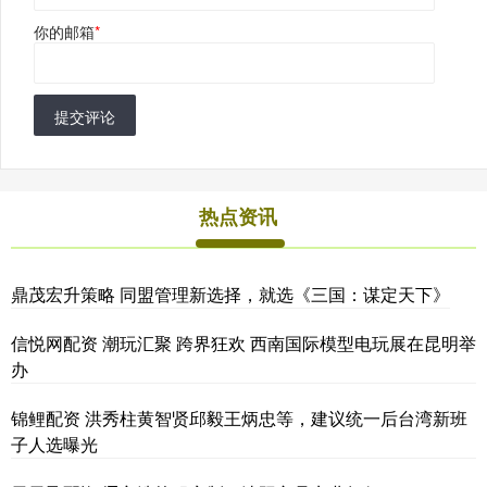
你的邮箱
*
提交评论
热点资讯
鼎茂宏升策略 同盟管理新选择，就选《三国：谋定天下》
信悦网配资 潮玩汇聚 跨界狂欢 西南国际模型电玩展在昆明举
办
锦鲤配资 洪秀柱黄智贤邱毅王炳忠等，建议统一后台湾新班
子人选曝光