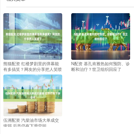
熊猫配资 红楼梦剧里的弹幕能
N配资 基孔肯雅热如何预防、诊
有多搞笑？网友的分享把人笑喷
断和治疗？世卫组织回应了
了
伍洲配资 汽柴油市场大单成交
疲弱 后市仍有下滑空间