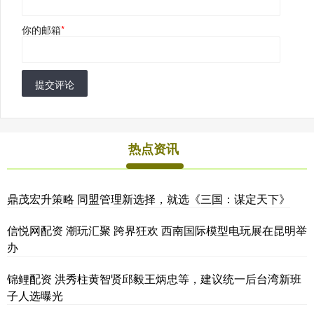
你的邮箱
*
提交评论
热点资讯
鼎茂宏升策略 同盟管理新选择，就选《三国：谋定天下》
信悦网配资 潮玩汇聚 跨界狂欢 西南国际模型电玩展在昆明举
办
锦鲤配资 洪秀柱黄智贤邱毅王炳忠等，建议统一后台湾新班
子人选曝光